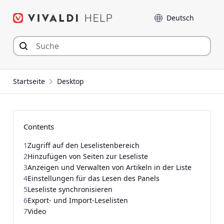
Zum
Sprache
Inhalt
springen
Startseite
Desktop
Contents
1
Zugriff auf den Leselistenbereich
2
Hinzufügen von Seiten zur Leseliste
3
Anzeigen und Verwalten von Artikeln in der Liste
4
Einstellungen für das Lesen des Panels
5
Leseliste synchronisieren
6
Export- und Import-Leselisten
7
Video