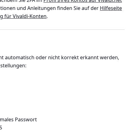
 nachdem Sie 2FA im
Profil Ihres Kontos auf Vivaldi.net
ationen und Anleitungen finden Sie auf der
Hilfeseite
g für Vivaldi-Konten
.
n
cht automatisch oder nicht korrekt erkannt werden,
stellungen:
rmales Passwort
S