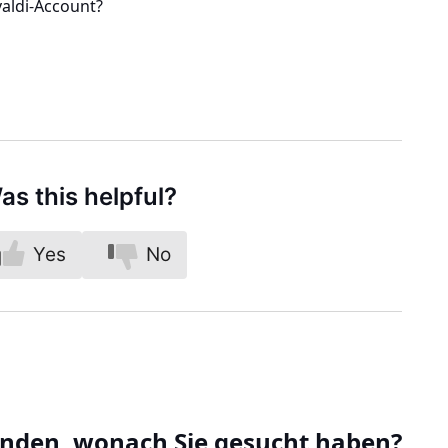
valdi-Account?
as this helpful?
Yes
No
unden, wonach Sie gesucht haben?