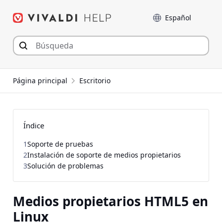
Saltar
Language
al
contenido
Página principal
Escritorio
Índice
1
Soporte de pruebas
2
Instalación de soporte de medios propietarios
3
Solución de problemas
Medios propietarios HTML5 en
Linux