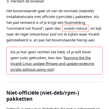
Herstart de browser
Het bovenstaande gaat uit van de normale (stabiele)
installatielocatie met officiële (rpm/deb-) pakketten. Als
het pad verkeerd is of je krijgt een foutmelding
“command not found”, open dan
en kijk
vivaldi://about
naar de regel
Uitvoerbaar pad
om te kijken waar Vivaldi
geïnstalleerd is, en pas het bovenstaande hierop aan.
Als je hier geen rechten toe hebt, of je wilt liever
geen sudo gebruiken, lees dan “
Running the the
Vivaldi Linux update-ffmpeg and update-widevine
scripts without using root
“.
Niet-officiële (niet-deb/rpm-)
pakketten
Gebruik je een Linux-distributie die niet is gebaseerd op