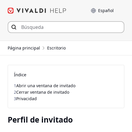
Saltar
Language
al
contenido
Página principal
Escritorio
Índice
1
Abrir una ventana de invitado
2
Cerrar ventana de invitado
3
Privacidad
Perfil de invitado