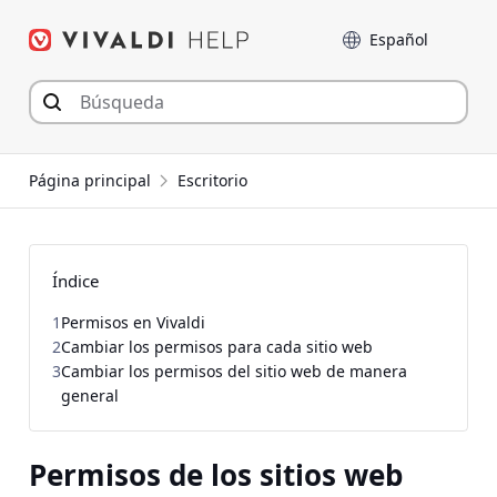
Saltar
Language
al
contenido
Página principal
Escritorio
Índice
1
Permisos en Vivaldi
2
Cambiar los permisos para cada sitio web
3
Cambiar los permisos del sitio web de manera
general
Permisos de los sitios web