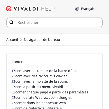
Aller
Langue
au
contenu
Accueil
Navigateur de bureau
Contenus
1
Zoom avec le curseur de la barre d‘état
2
Zoom avec des raccourcis clavier
3
Zoom avec la molette de la souris
4
Zoom à partir du menu Vivaldi
5
Zoomer chaque page à partir des paramètres
6
Zoom de site Web vs. zoom d’onglet
7
Zoomer dans les panneaux Web
8
Zoom de l’interface utilisateur