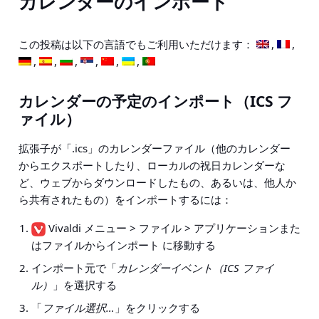
カレンダーのインポート
この投稿は以下の言語でもご利用いただけます：
カレンダーの予定のインポート（ICS フ
ァイル）
拡張子が「.ics」のカレンダーファイル（他のカレンダー
からエクスポートしたり、ローカルの祝日カレンダーな
ど、ウェブからダウンロードしたもの、あるいは、他人か
ら共有されたもの）をインポートするには：
Vivaldi メニュー > ファイル > アプリケーションまた
はファイルからインポート
に移動する
インポート元で「
カレンダーイベント（ICS ファイ
ル）
」を選択する
「
ファイル選択…
」をクリックする