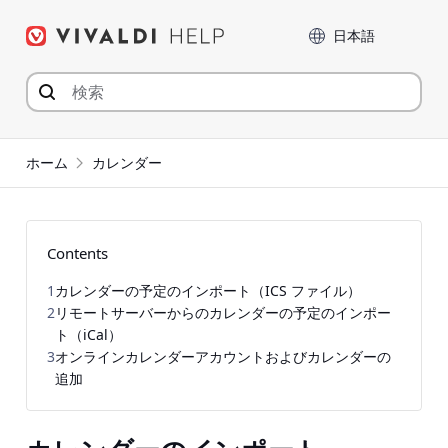
コ
言語
ン
テ
ン
ツ
へ
ジ
ホーム
カレンダー
ャ
ン
プ
Contents
1
カレンダーの予定のインポート（ICS ファイル）
2
リモートサーバーからのカレンダーの予定のインポー
ト（iCal）
3
オンラインカレンダーアカウントおよびカレンダーの
追加