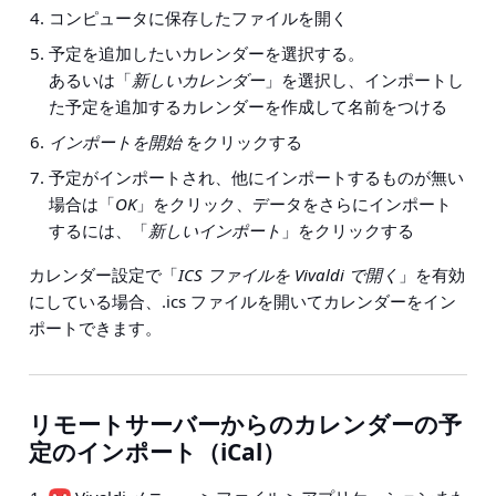
コンピュータに保存したファイルを開く
予定を追加したいカレンダーを選択する。
あるいは「
新しいカレンダー
」を選択し、インポートし
た予定を追加するカレンダーを作成して名前をつける
インポートを開始
をクリックする
予定がインポートされ、他にインポートするものが無い
場合は「
OK
」をクリック、データをさらにインポート
するには、「
新しいインポート
」をクリックする
カレンダー設定で「
ICS ファイルを Vivaldi で開く
」を有効
にしている場合、.ics ファイルを開いてカレンダーをイン
ポートできます。
リモートサーバーからのカレンダーの予
定のインポート（iCal）