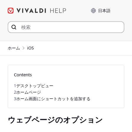
コ
言語
ン
テ
ン
ツ
へ
ジ
ホーム
iOS
ャ
ン
プ
Contents
1
デスクトップビュー
2
ホームページ
3
ホーム画面にショートカットを追加する
ウェブページのオプション