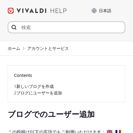
コ
言語
ン
テ
ン
ツ
へ
ジ
ホーム
アカウントとサービス
ャ
ン
プ
Contents
1
新しいブログを作成
2
ブログにユーザーを追加
ブログでのユーザー追加
この投稿は以下の言語でもご利用いただけます：