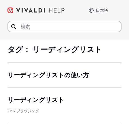
コ
言語
ン
テ
ン
ツ
へ
ジ
タグ：
リーディングリスト
ャ
ン
プ
リーディングリストの使い方
リーディングリスト
iOS
/
ブラウジング