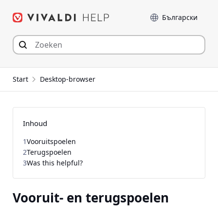
Spring
Taal
naar
inhoud
Start
Desktop-browser
Inhoud
1
Vooruitspoelen
2
Terugspoelen
3
Was this helpful?
Vooruit- en terugspoelen