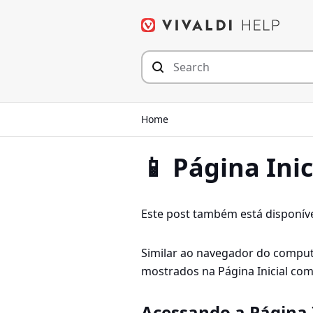
Skip
to
content
Home
📱 Página Inic
Este post também está disponív
Similar ao navegador do comput
mostrados na Página Inicial com
Acessando a Página I