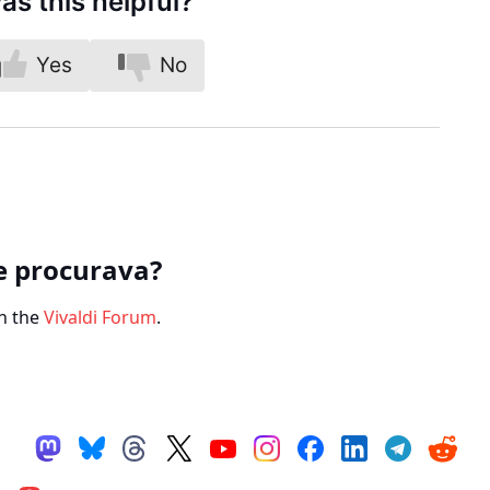
as this helpful?
Yes
No
e procurava?
n the
Vivaldi Forum
.