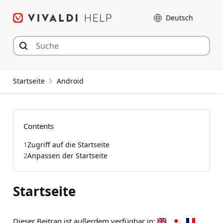
Zum
Sprache
Inhalt
springen
Startseite
Android
Contents
1
Zugriff auf die Startseite
2
Anpassen der Startseite
Startseite
Dieser Beitrag ist außerdem verfügbar in: