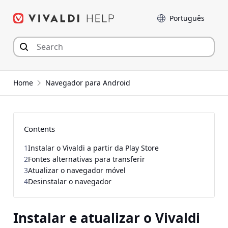
Seguir
Idioma
para
o
conteúdo
Home
Navegador para Android
Contents
1
Instalar o Vivaldi a partir da Play Store
2
Fontes alternativas para transferir
3
Atualizar o navegador móvel
4
Desinstalar o navegador
Instalar e atualizar o Vivaldi