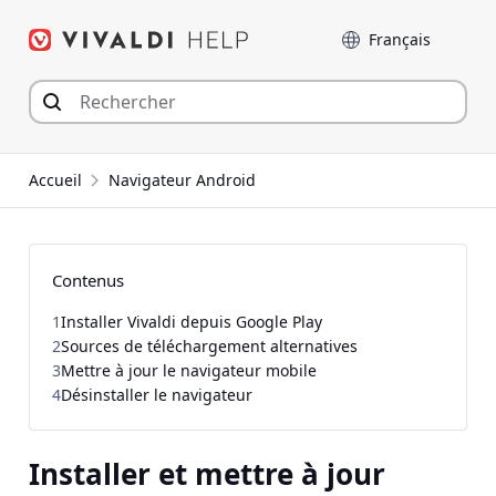
Aller
Langue
au
contenu
Accueil
Navigateur Android
Contenus
1
Installer Vivaldi depuis Google Play
2
Sources de téléchargement alternatives
3
Mettre à jour le navigateur mobile
4
Désinstaller le navigateur
Installer et mettre à jour