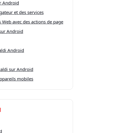
ur Android
gateur et des services
es Web avec des actions de page
 sur Android
aldi Android
valdi sur Android
ppareils mobiles
l
id