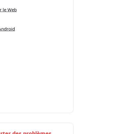
ur le Web
 Android
rter des problèmes