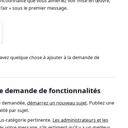
nctionnalité que vous aimeriez voir mise en œuvre,
l’air » sous le premier message.
avez quelque chose à ajouter à la demande de
le demande de fonctionnalités
été demandée,
démarrez un nouveau sujet
.
Publiez une
ité par sujet
.
ous-catégorie pertinente.
Les administrateurs et les
 votre message, s’ils estiment qu’il y a un meilleur