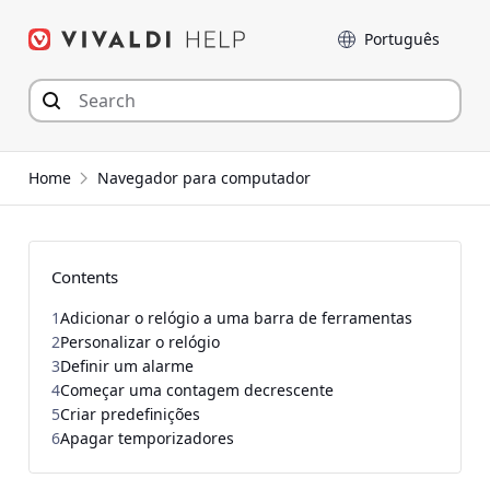
Seguir
Idioma
para
o
conteúdo
Home
Navegador para computador
Contents
1
Adicionar o relógio a uma barra de ferramentas
2
Personalizar o relógio
3
Definir um alarme
4
Começar uma contagem decrescente
5
Criar predefinições
6
Apagar temporizadores