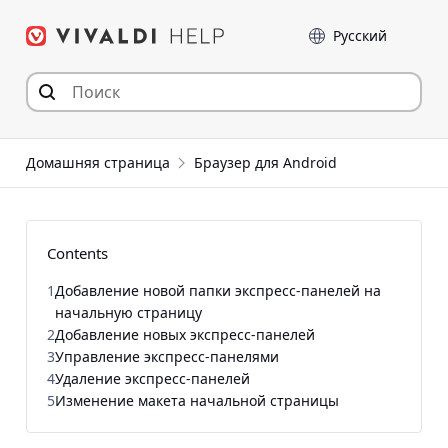
Перейти
Language
к
содержимому
Домашняя страница
Браузер для Android
Contents
1
Добавление новой папки экспресс-панелей на
начальную страницу
2
Добавление новых экспресс-панелей
3
Управление экспресс-панелями
4
Удаление экспресс-панелей
5
Изменение макета начальной страницы