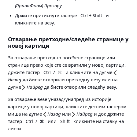
(приватном) прозору
.
Држите притиснуте тастере
и
Ctrl + Shift
кликните на везу.
Отварање претходне/следеће странице у
новој картици
За отварање претходно посећене странице или
странице преко које сте се вратили у новој картици,
држите тастер
/
и кликните на дугме
Ctrl
⌘
Назад
да бисте отворили претходну везу или на
дугме
Напред
да бисте отворили следећу везу.
За отварање везе уназад/унапред из историје
картице у новој картици, кликните десним тастером
миша на дугме
Назад
или
Напред
и док држите
тастер
/
или
кликните на ставку на
Ctrl
⌘
Shift
листи.