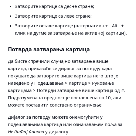
Затворите картице са десне стране;
Затворите картице са леве стране;
Затворите остале картице (алтернативно:
+
Alt
клик на дугме за затварање на активној картици).
Потврда затварања картица
Да бисте спречили случајно затварање више
картица, приказаће се дијалог за потврду када
покушате да затворите више картица него што је
наведено у
Подешавања > Картице > Руковање
картицама > Потврди затварање више картица од #
.
Подразумевана вредност је постављена на 10, али
можете поставити сопствено ограничење.
Дијалог за потврду можете онемогућити у
подешавањима картица или означавањем поља за
Не питај поново
у дијалогу.