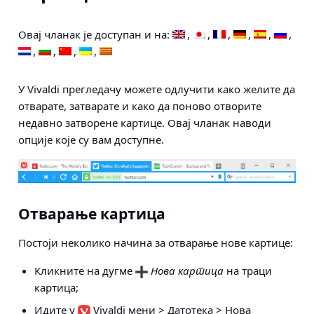
Овај чланак је доступан и на:
У Vivaldi прегледачу можете одлучити како желите да
отварате, затварате и како да поново отворите
недавно затворене картице. Овај чланак наводи
опције које су вам доступне.
Отварање картица
Постоји неколико начина за
отварање нове картице
:
Кликните на дугме
Нова картица
на траци
картица;
Идите у
Vivaldi мени > Датотека > Нова