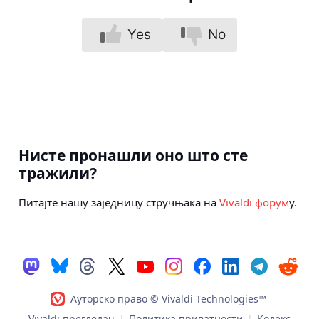
Yes
No
Нисте пронашли оно што сте
тражили?
Питајте нашу заједницу стручњака на
Vivaldi форум
у.
Ауторско право © Vivaldi Technologies™
Vivaldi прегледач
|
Политика приватности
|
Кодекс