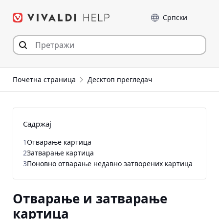
Пређи
Језик
на
садржај
Почетна страница
Десктоп прегледач
Садржај
1
Отварање картица
2
Затварање картица
3
Поновно отварање недавно затворених картица
Отварање и затварање
картица