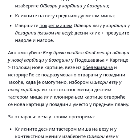
изаберите
Отвори у картици у позадини
;
Кликните на везу средњим дугметом миша;
Извршите
покрет мишем
Отвори везу у картици у
позадини (кликом на везу)
: десни клик + превуците
надоле и нагоре.
Ако омогућите
Везу преко контекстног менија отвори
у новој картици у позадини
у
Подешавања > Картице
> Положај нове картице
, везе из
обележивача
и
историје
ће се подразумевано отварати у позадини.
Такође, када је омогућено, избором
Отвори везу у
новој картици
из контекстног менија десним
тастером миша или клонирањем картице отвориће
се нова картица у позадини уместо у предњем плану.
За
отварање веза у новим прозорима
:
Кликните десним тастером миша на везу и у
контекстном менију изаберите
Отвори везу у