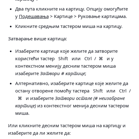
Два пута кликните на картицу. Опцију омогућите
у
Подешавања
> Картице > Руковање картицама
.
Кликните средњим тастером миша на картицу.
Затварање више картица
:
Изаберите картице које желите да затворите
користећи тастер
или
/
и у
Shift
Ctrl
⌘
контекстном менију десним тастером миша
изаберите
Затвори # картице
;
Алтернативно, изаберите картице које желите да
остану отворене помоћу тастера
или
/
Shift
Ctrl
и изаберите
Затвори остале (# неизабране
⌘
картице)
из контекстног менија десним тастером
миша.
Или кликните десним тастером миша на картицу и
изаберите да ли желите да: