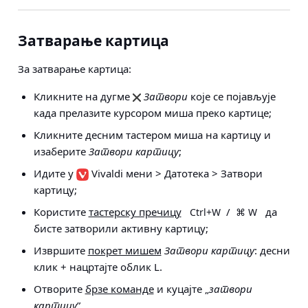
Затварање картица
За
затварање картица
:
Кликните на дугме
Затвори
које се појављује
када прелазите курсором миша преко картице;
Кликните десним тастером миша на картицу и
изаберите
Затвори картицу
;
Идите у
Vivaldi мени > Датотека > Затвори
картицу
;
Користите
тастерску пречицу
/
да
Ctrl+W
⌘ W
бисте затворили активну картицу;
Извршите
покрет мишем
Затвори картицу
: десни
клик + нацртајте облик L.
Отворите
брзе команде
и куцајте „
затвори
картицу
”.