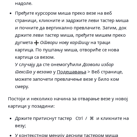
надоле.
Пређите курсором миша преко везе на веб
страници, кликните и задржите леви тастер миша
и почните да вертикално превлачите. Затим, док
држите леви тастер миша, пређите мишем преко
дугмета
Отвори нову картицу
на траци
картица. По пуштању миша, отвориће се нова
картица са везом.
У случају да сте онемогућили
Дозволи избор
текста у везама
у
Подешавања
> Веб странице
,
можете започети превлачење везе у било ком
смеру.
Постоји и неколико начина за
отварање везе у новој
картици у позадини
:
Држите притиснут тастер
/
и кликните на
Ctrl
⌘
везу;
У контекстном менију десним тастером миша