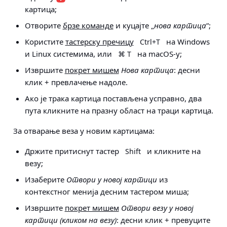
картица
;
Отворите
брзе команде
и куцајте „
нова картица
”;
Користите
тастерску пречицу
на Windows
Ctrl+T
и Linux системима, или
на macOS-у;
⌘ T
Извршите
покрет мишем
Нова картица
: десни
клик + превлачење надоле.
Ако је трака картица постављена усправно, два
пута кликните на празну област на траци картица.
За
отварање веза у новим картицама
:
Држите притиснут тастер
и кликните на
Shift
везу;
Изаберите
Отвори у новој картици
из
контекстног менија десним тастером миша;
Извршите
покрет мишем
Отвори везу у новој
картици (кликом на везу)
: десни клик + превуците