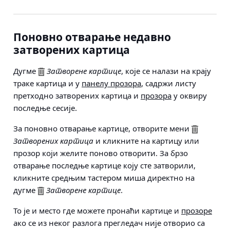
Поновно отварање недавно
затворених картица
Дугме
Затворене картице
, које се налази на крају
траке картица и у
панелу прозора
, садржи листу
претходно затворених картица и
прозора
у оквиру
последње сесије.
За поновно отварање картице, отворите мени
Затворених картица
и кликните на картицу или
прозор који желите поново отворити. За брзо
отварање последње картице коју сте затворили,
кликните средњим тастером миша директно на
дугме
Затворене картице
.
То је и место где можете пронаћи картице и
прозоре
ако се из неког разлога прегледач није отворио са