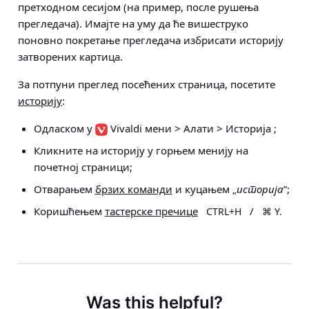
претходном сесијом (на пример, после рушења
прегледача). Имајте на уму да ће вишеструко
поновно покретање прегледача избрисати историју
затворених картица.
За потпуни преглед посећених страница, посетите
историју
:
Одласком у
Vivaldi мени > Алати > Историја
;
Кликните на историју у горњем менију на
почетној страници;
Отварањем
брзих команди
и куцањем „
историја
”;
Коришћењем
тастерске пречице
/
CTRL+H
⌘ Y.
Was this helpful?