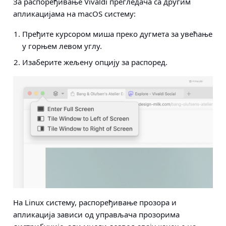
За распоређивање Vivaldi прегледача са другим
апликацијама на
macOS
систему:
Пређите курсором миша преко дугмета за увећање
у горњем левом углу.
Изаберите жељену опцију за распоред.
На
Linux
систему, распоређивање прозора и
апликација зависи од управљача прозорима