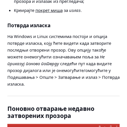
прозора и излазак из прегледача;
Креирајте
покрет миша
за
излаз
.
Потврда изласка
На Windows и Linux системима постоји и опција
потврде изласка, коју ћете видети када затворите
последњи отворени прозор. Ову опцију такође
можете онемогућити означавањем поља за
Не
приказуј поново потврду
следећи пут када видите
прозор дијалога или је онемогућите/омогућите у
Подешавања > Опште > Затварање и излаз > Потврда
изласка
.
Поновно отварање недавно
затворених прозора