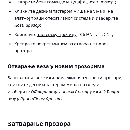
Отворите
брзе команде
и куцајте „
нови прозор
“;
Кликните десним тастером миша на Vivaldi на
алатној траци оперативног система и изаберите
Нови прозор
;
Користите
тастерску пречицу
/
;
Ctrl+N
⌘ N
Креирајте
покрет мишем
за отварање новог
прозора.
Отварање веза у новим прозорима
За отварање везе или
обележивача
у новом прозору,
кликните десним тастером миша на везу и
изаберите
Отвори везу у новом прозору
или
Отвори
везу у приватном прозору
.
Затварање прозора