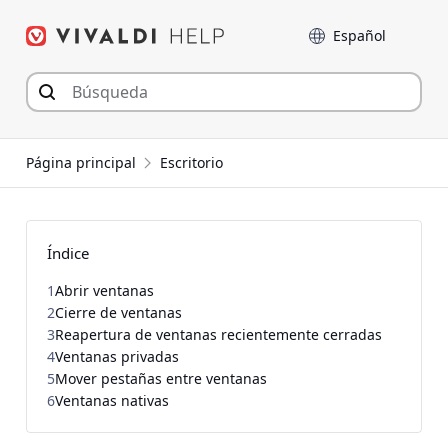
Saltar
Language
al
contenido
Página principal
Escritorio
Índice
1
Abrir ventanas
2
Cierre de ventanas
3
Reapertura de ventanas recientemente cerradas
4
Ventanas privadas
5
Mover pestañas entre ventanas
6
Ventanas nativas