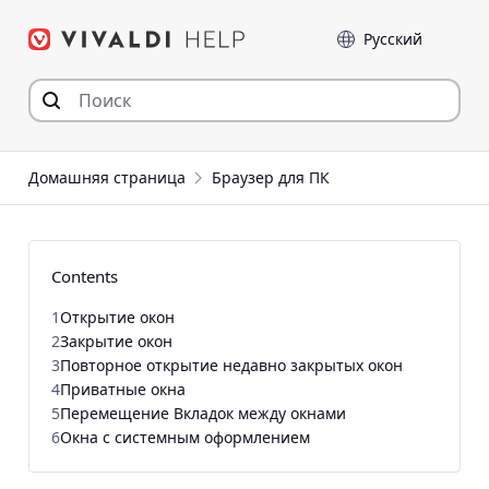
Перейти
Language
к
содержимому
Домашняя страница
Браузер для ПК
Contents
1
Открытие окон
2
Закрытие окон
3
Повторное открытие недавно закрытых окон
4
Приватные окна
5
Перемещение Вкладок между окнами
6
Окна с системным оформлением