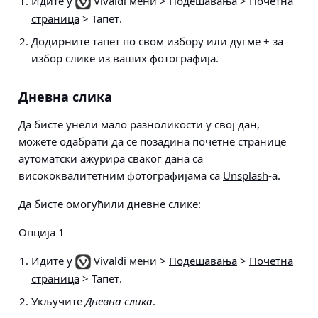
Идите у
Vivaldi мени >
Подешавања
>
Почетна
страница
> Тапет
.
Додирните тапет по свом избору или дугме + за
избор слике из ваших фотографија.
Дневна слика
Да бисте унели мало разноликости у свој дан,
можете одабрати да се позадина почетне странице
аутоматски ажурира сваког дана са
висококвалитетним фотографијама са
Unsplash
-а.
Да бисте омогућили дневне слике:
Опција 1
Идите у
Vivaldi мени >
Подешавања
>
Почетна
страница
> Тапет
.
Укључите
Дневна слика
.