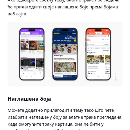
ће прилагодити своје наглашене боје према бојама
веб сајта.
Наглашена боја
Можете додатно прилагодити тему тако што ћете
изабрати наглашену боју за алатне траке прегледача.
Када омогућите траку картица, она ће бити у