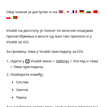
Овај чланак је доступан и на:
Vivaldi на десктопу је познат по многим опцијама
прилагођавања а многе од њих смо пренели и у
Vivaldi за iOS.
За промену теме у Vivaldi прегледачу за iOS:
Идите у
Vivaldi мени >
Settings
> Изглед и тема
> Тема прегледача
.
Изаберите између:
Систем
Светла
Тамна
Ако одаберете светлу тему, алатне траке прегледача