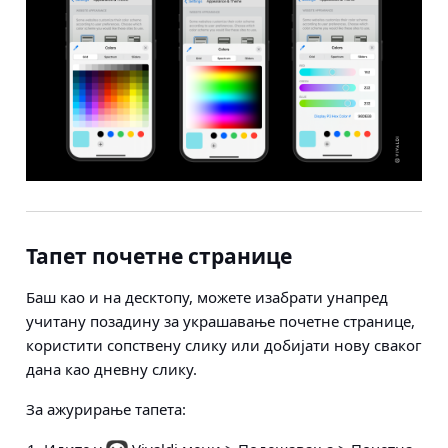
Тапет почетне странице
Баш као и на десктопу, можете изабрати унапред
учитану позадину за украшавање почетне странице,
користити сопствену слику или добијати нову сваког
дана као дневну слику.
За ажурирање тапета: