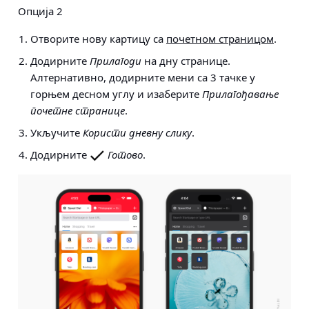
Опција 2
Отворите нову картицу са
почетном страницом
.
Додирните
Прилагоди
на дну странице.
Алтернативно, додирните мени са 3 тачке у
горњем десном углу и изаберите
Прилагођавање
почетне странице
.
Укључите
Користи дневну слику
.
Додирните
Готово
.