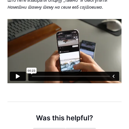
што ћете изабрати опцију „Тамнo” и омогућити
Наметни тамну тему на свим веб сајтовима
.
Was this helpful?