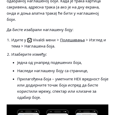
одабраној наглашеној боји. Када је трака картица
сакривена, адресна трака (а ако је на дну екрана,
онда и доња алатна трака) ће бити у наглашеној
боји.
Да бисте изабрали наглашену боју:
Идите у
Vivaldi мени >
Подешавања
> Изглед и
тема > Наглашена боја
.
Изаберите између:
Једна од унапред подешених боја,
Наследи наглашену боју са странице,
Прилагођена боја – уметните HEX вредност боје
или додирните точак боја испред да бисте
користили мрежу, спектар или клизаче за
одабир боје.