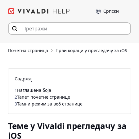
Пређи
Језик
на
садржај
Почетна страница
Први кораци у прегледачу за iOS
Садржај
1
Наглашена боја
2
Тапет почетне странице
3
Тамни режим за веб странице
Теме у Vivaldi прегледачу за
iOS