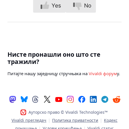
Yes
No
Нисте пронашли оно што сте
тражили?
Питајте нашу заједницу стручњака на
Vivaldi форум
у.
Ауторско право © Vivaldi Technologies™
Vivaldi прегледач
|
Политика приватности
|
Кодекс
понашања
|
Услови коришћења
|
Vivaldi статус