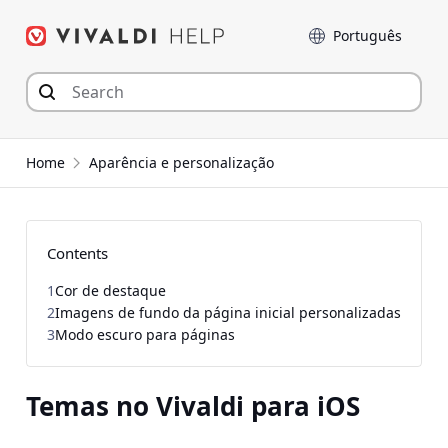
Seguir
Idioma
para
o
conteúdo
Home
Aparência e personalização
Contents
1
Cor de destaque
2
Imagens de fundo da página inicial personalizadas
3
Modo escuro para páginas
Temas no Vivaldi para iOS