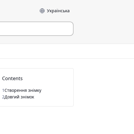
Мова
Contents
1
Створення знімку
2
Довгий знімок