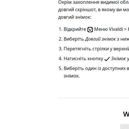
Окрім захоплення видимої облас
довгий скріншот, в якому ви м
довгий знімок:
Відкрийте
Меню Vivaldi >
Виберіть
Довгий знімок
з ниж
Перетягніть стрілки у верхні
Натисніть кнопку
Знімок
у
Виберіть один із доступних в
знімок.
W