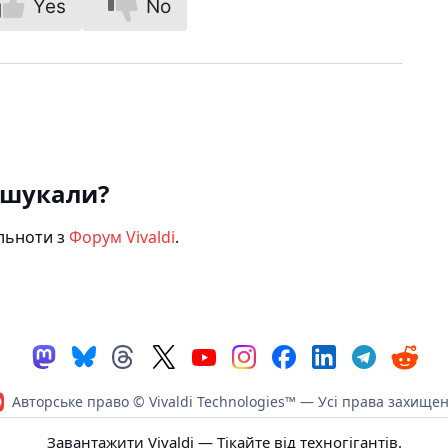
Yes
No
 шукали?
ільноти з
Форум Vivaldi
.
Авторське право © Vivaldi Technologies™
— Усі права захищен
літика конфіденційності
|
Кодекс поведінки
|
Умови використ
Завантажити Vivaldi
— Тікайте від техногігантів.