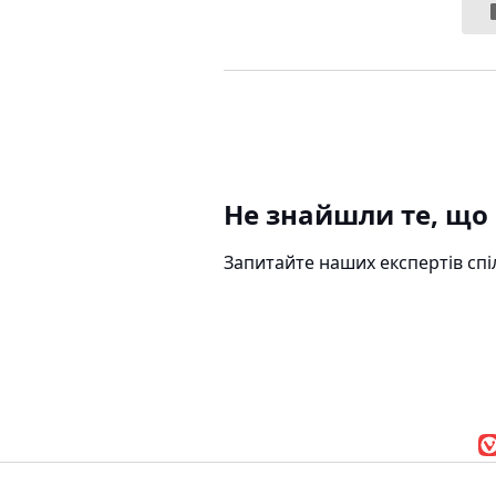
Не знайшли те, що
Запитайте наших експертів сп
Браузер Vivaldi
|
По