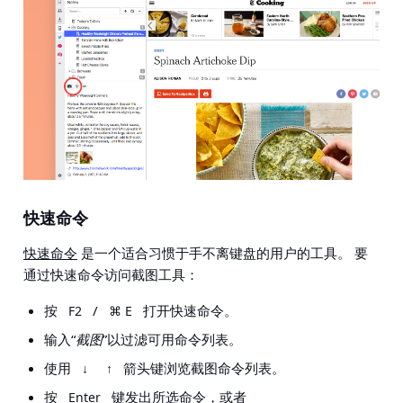
快速命令
快速命令
是一个适合习惯于手不离键盘的用户的工具。 要
通过快速命令访问截图工具：
按
/
打开快速命令。
F2
⌘ E
输入“
截图
”以过滤可用命令列表。
使用
箭头键浏览截图命令列表。
↓
↑
按
键发出所选命令，或者
Enter