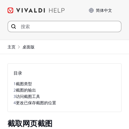
Skip
Language
to
content
主页
桌面版
目录
1
截图类型
2
截图的输出
3
访问截图工具
4
更改已保存截图的位置
截取网页截图