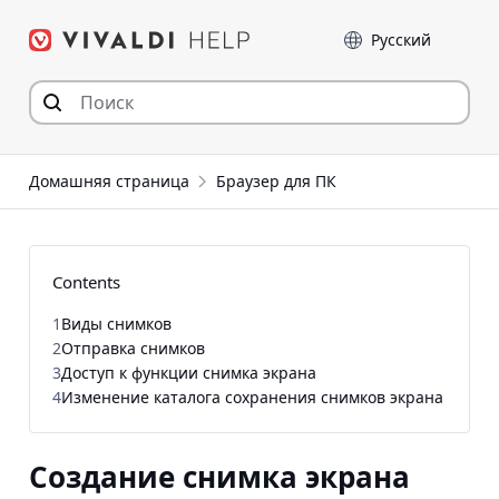
Перейти
Language
к
содержимому
Домашняя страница
Браузер для ПК
Contents
1
Виды снимков
2
Отправка снимков
3
Доступ к функции снимка экрана
4
Изменение каталога сохранения снимков экрана
Создание снимка экрана