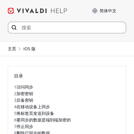
Skip
Language
to
content
主页
iOS 版
目录
1
访问同步
2
加密密钥
3
后备密钥
4
在移动设备上同步
5
将标签页发送到设备
6
要同步的数据是端到端加密的
7
停止同步
8
删除已同步的数据