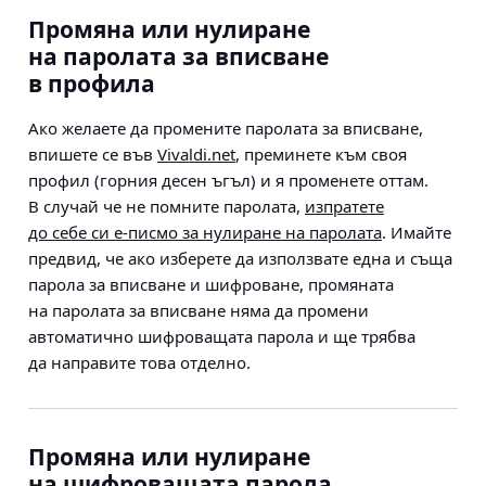
Промяна или нулиране
на паролата за вписване
в профила
Ако желаете да промените паролата за вписване,
впишете се във
Vivaldi.net
, преминете към своя
профил (горния десен ъгъл) и я променете оттам.
В случай че не помните паролата,
изпратете
до себе си е-писмо за нулиране на паролата
. Имайте
предвид, че ако изберете да използвате една и съща
парола за вписване и шифроване, промяната
на паролата за вписване няма да промени
автоматично шифроващата парола и ще трябва
да направите това отделно.
Промяна или нулиране
на шифроващата парола