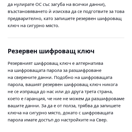
да нулирате ОС със загуба на всички данни),
възстановяването ѝ изисква да се подготвите за това
предварително, като запишете резервен шифроващ
ключ на сигурно място.
Резервен шифроващ ключ
Резервният шифроващ ключ е алтернатива
на шифроващата парола за разшифроване
на сверените данни. Подобно на шифроващата
парола, вашият резервен шифроващ ключ никога
не се изпраща до нас или до друга трета страна,
което е гаранция, че ние не можем да разшифроваме
вашите данни. За да е от полза, трябва да запишете
ключа на сигурно място, докато с шифроващата
парола имате достъп до настройките на Свер.