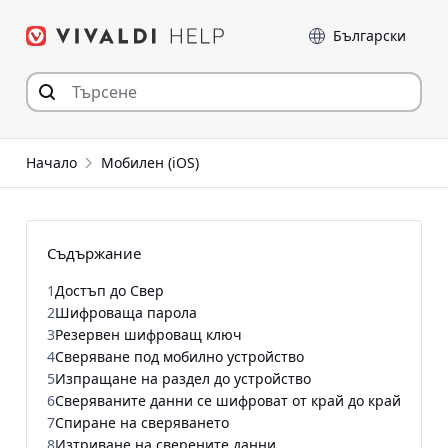
Прескочи
Език
към съдържанието
Начало
Мобилен (iOS)
Съдържание
1
Достъп до Свер
2
Шифроваща парола
3
Резервен шифроващ ключ
4
Сверяване под мобилно устройство
5
Изпращане на раздел до устройство
6
Сверяваните данни се шифроват от край до край
7
Спиране на сверяването
8
Изтриване на сверените данни