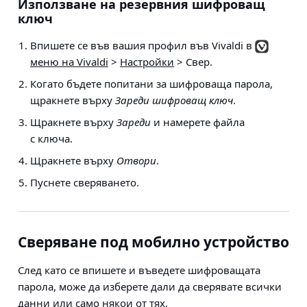
Използване на резервния шифроващ
ключ
Впишете се във вашия профил във Vivaldi в
меню на Vivaldi
>
Настройки
> Свер
.
Когато бъдете попитани за шифроваща парола,
щракнете върху
Зареди шифроващ ключ
.
Щракнете върху
Зареди
и намерете файла
с ключа.
Щракнете върху
Отвори
.
Пуснете сверяването.
Сверяване под мобилно устройство
След като се впишете и въведете шифроващата
парола, може да изберете дали да сверявате всички
данни или само някои от тях.