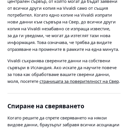
централен сървър, от който могат да бъдат заявени
от всички други копия на Vivaldi само от същия
потребител. Когато едно копие на Vivaldi изпрати
нови данни към сървъра на Свер, до всички други
копия на Vivaldi незабавно се изпраща известие,
за да ги уведоми, че могат да изтеглят тази нова
информация. Това означава, че трябва да видите
отразяване на промените в рамките на една минута.
Vivaldi съхранява сверените данни на собствени
сървъри в Исландия. Ако искате да научите повече
за това как обработваме вашите сверени данни,
моля, посетете
страницата за поверителност на Свер
.
Спиране на сверяването
Когато решите да спрете сверяването на някои
видове данни, браузърът забравя всички асоциации