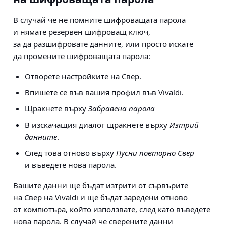
В случай че не помните шифроващата парола
и нямате резервен шифроващ ключ,
за да разшифровате данните, или просто искате
да промените шифроващата парола:
Отворете настройките на Свер.
Впишете се във вашия профил във Vivaldi.
Щракнете върху
Забравена парола
В изскачащия диалог щракнете върху
Изтрий
данните
.
След това отново върху
Пусни повторно Свер
и въведете нова парола.
Вашите данни ще бъдат изтрити от сървърите
на Свер на Vivaldi и ще бъдат заредени отново
от компютъра, който използвате, след като въведете
нова парола. В случай че сверените данни