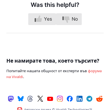
Was this helpful?
Yes
No
Не намирате това, което търсите?
Попитайте нашата общност от експерти във
форума
на Vivaldi
.
Авторски права © Vivaldi Technologies™