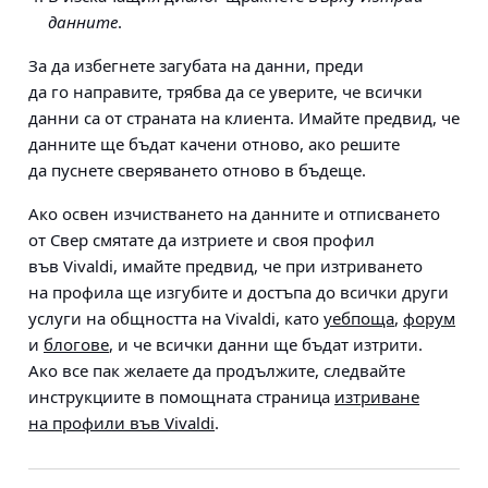
данните
.
За да избегнете загубата на данни, преди
да го направите, трябва да се уверите, че всички
данни са от страната на клиента.
Имайте предвид, че
данните ще бъдат качени отново, ако решите
да пуснете сверяването отново в бъдеще.
Ако освен изчистването на данните и отписването
от Свер смятате да изтриете и своя профил
във Vivaldi, имайте предвид, че при изтриването
на профила ще изгубите и достъпа до всички други
услуги на общността на Vivaldi, като
уебпоща
,
форум
и
блогове
, и че всички данни ще бъдат изтрити.
Ако все пак желаете да продължите, следвайте
инструкциите в помощната страница
изтриване
на профили във Vivaldi
.