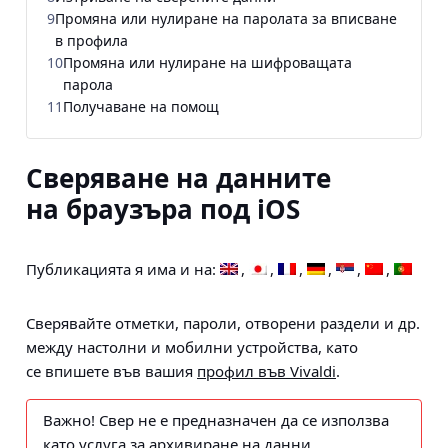
9
Промяна или нулиране на паролата за вписване
в профила
10
Промяна или нулиране на шифроващата
парола
11
Получаване на помощ
Сверяване на данните
на браузъра под iOS
Публикацията я има и на:
Сверявайте отметки, пароли, отворени раздели и др.
между настолни и мобилни устройства, като
се впишете във вашия
профил във Vivaldi
.
Важно!
Свер не е предназначен да се използва
като услуга за архивиране на данни.