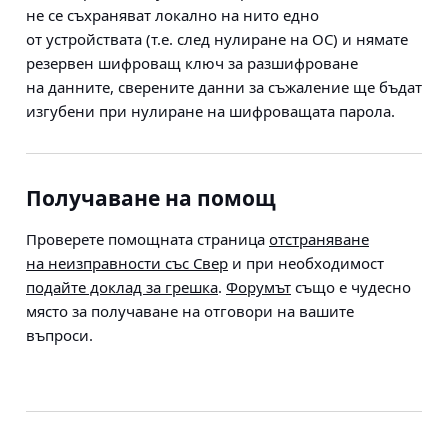
не се съхраняват локално на нито едно
от устройствата (т.е. след нулиране на ОС) и нямате
резервен шифроващ ключ за разшифроване
на данните, сверените данни за съжаление ще бъдат
изгубени при нулиране на шифроващата парола.
Получаване на помощ
Проверете помощната страница
отстраняване
на неизправности със Свер
и при необходимост
подайте доклад за грешка
.
Форумът
също е чудесно
място за получаване на отговори на вашите
въпроси.