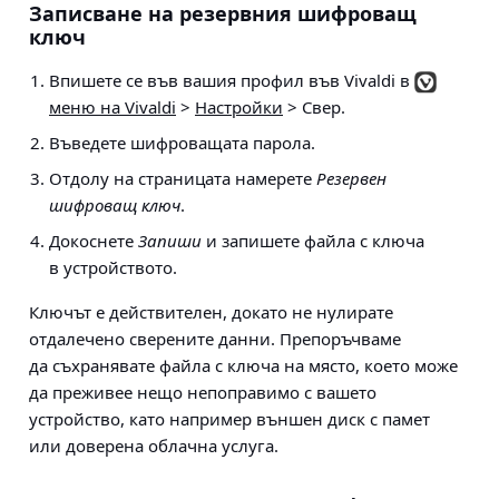
Записване на резервния шифроващ
ключ
Впишете се във вашия профил във Vivaldi в
меню на Vivaldi
>
Настройки
> Свер
.
Въведете шифроващата парола.
Отдолу на страницата намерете
Резервен
шифроващ ключ
.
Докоснете
Запиши
и запишете файла с ключа
в устройството.
Ключът е действителен, докато не нулирате
отдалечено сверените данни. Препоръчваме
да съхранявате файла с ключа на място, което може
да преживее нещо непоправимо с вашето
устройство, като например външен диск с памет
или доверена облачна услуга.