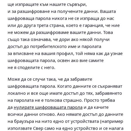
ще изпращате към нашите сървъри,
и за разшифроване на получените данни. Вашата
шифроваща парола никога не се изпраща до нас
или до друга трета страна, което е гаранция, че ние
не можем да разшифроваме вашите данни. Това
също така означава, че дори ако някой получи
достъп до потребителското име и паролата
за вписване на вашия профил, той няма как да узнае
шифроващата парола, освен ако вие самите
не я споделите с него.
Може да се случи така, че да забравите
шифроващата парола. Когато данните се съхраняват
локално и все още имате достъп до тях, забравянето
на паролата не е толкова страшно. Просто трябва
да
нулирате шифроващата парола
и да качите
всички данни отново. Ако нямате достъп до данните
на браузъра на нито едно от устройствата (например
използвате Свер само на едно устройство и се налага