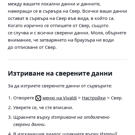
между вашите локални данни и данните,
намиращи се в сървъра на Свер. Всички ваши данни
остават в сървъра на Свер във вида, в който са.
Когато изрично се отпишете от Свер, същото
се случва и с всички сверени данни. Моля, обърнете
внимание, че затварянето на браузъра не води
до отписване от Свер.
Изтриване на сверените данни
За да изтриете сверените данни от сървърите:
Отворете
меню на Vivaldi
>
Настройки
> Свер
.
Уверете се, че сте вписани.
Щракнете върху
Изтриване на отдалечено
сверени данни
.
В изскачащия диалог щракнете върху
Изтрий