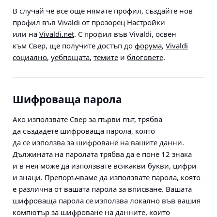
В случай че все още нямате профил, създайте нов
профил във Vivaldi от прозорец Настройки
или на
Vivaldi.net
. С профил във Vivaldi, освен
към Свер, ще получите достъп до
форума
,
Vivaldi
социално
,
уебпощата
,
темите
и
блоговете
.
Шифроваща парола
Ако използвате Свер за първи път, трябва
да създадете шифроваща парола, която
да се използва за шифроване на вашите данни.
Дължината на паролата трябва да е поне 12 знака
и в нея може да използвате всякакви букви, цифри
и знаци. Препоръчваме да използвате парола, която
е различна от вашата парола за вписване. Вашата
шифроваща парола се използва локално във вашия
компютър за шифроване на данните, които