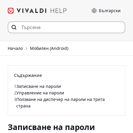
Прескочи
Език
към съдържанието
Начало
Мобилен (Android)
Съдържание
1
Записване на пароли
2
Управление на пароли
3
Ползване на диспечер на пароли на трета
страна
Записване на пароли