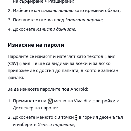
на сърфиране > Разширени
;
Изберете
от самото начало
като времеви обхват;
Поставете отметка пред
Записани пароли
;
Докоснете
Изчисти данните
.
Изнасяне на пароли
Паролите се изнасят и изтеглят като текстов файл
(CSV) файл. Те ще са видими за всеки и за всяко
приложение с достъп до папката, в която е записан
файлът.
За да изнесете паролите под Android:
Преминете към
меню на Vivaldi >
Настройки
>
Диспечер на пароли
;
Докоснете менюто с 3 точки
в горния десен ъгъл
и изберете
Изнеси паролите
;