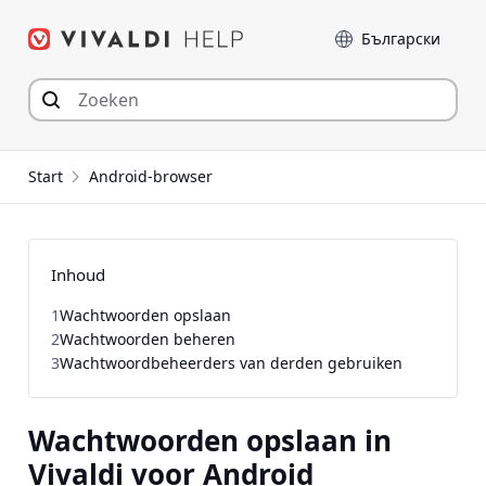
Spring
Taal
naar
inhoud
Start
Android-browser
Inhoud
1
Wachtwoorden opslaan
2
Wachtwoorden beheren
3
Wachtwoordbeheerders van derden gebruiken
Wachtwoorden opslaan in
Vivaldi voor Android