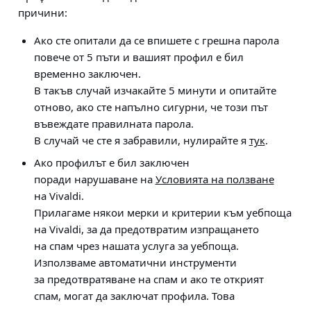
причини:
Ако сте опитали
да се впишете с грешна парола
повече от 5 пъти
и вашият профил е бил
временно заключен.
В такъв случай изчакайте 5 минути и опитайте
отново, ако сте напълно сигурни, че този път
въвеждате правилната парола.
В случай че сте я забравили, нулирайте я
тук
.
Ако профилът е бил
заключен
поради нарушаване на
Условията на ползване
на Vivaldi.
Прилагаме някои мерки и критерии към уебпоща
на Vivaldi, за да предотвратим изпращането
на спам чрез нашата услуга за уебпоща.
Използваме автоматични инструменти
за предотвратяване на спам и ако те открият
спам, могат да заключат профила. Това