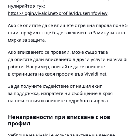
нулирайте я тук:
https://login.vivaldi.net/profile/id/userInfoView
.
Ако се опитате да се впишете с грешна парола поне 5
пъти, профилът ще бъде заключен за 5 минути като
мярка за защита.
Ако вписването се провали, може също така
да опитате дали вписването в други услуги на Vivaldi
работи. Например, опитайте да се впишете
в
страницата на своя профил във Vivaldi.net
.
За да получите съдействие от нашия екип
за поддръжка, изпратете ни съобщение в края
на тази статия и опишете подробно въпроса.
Неизправности при вписване с нов
профил
Уебпоща на Vivaldi
е услуга за активни членове