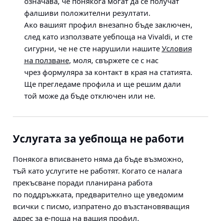
означава, че понякога могат да се получат
фалшиви положителни резултати.
Ако вашият профил внезапно бъде заключен,
след като използвате уебпоща на Vivaldi, и сте
сигурни, че не сте нарушили нашите
Условия
на ползване
, моля, свържете се с нас
чрез формуляра за контакт в края на статията.
Ще прегледаме профила и ще решим дали
той може да бъде отключен или не.
Услугата за уебпоща не работи
Понякога вписването няма да бъде възможно,
тъй като услугите не работят. Когато се налага
прекъсване поради планирана работа
по поддръжката, предварително ще уведомим
всички с писмо, изпратено до възстановяващия
адрес за е-поща на вашия профил.