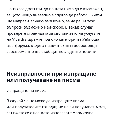
Понякога достъпът до пощата няма да е възможен,
защото нещо внезапно е спряло да работи. Екипът
ще направи всичко възможно, за да реши тези
въпроси възможно най-скоро. В такъв случай
проверете страницата за
състоянието на услугите
на Vivaldi и дръжте под око
категорията Уебпоща
във форума
, където нашият екип и доброволци
своевременно ще съобщят последните новини.
Неизправности при изпращане
или получаване на писма
Изпращане на писма
В случай че не може да изпращате писма
или получателите твърдят, че не ги получават, моля,
свържете се с нас, като използвате формуляра