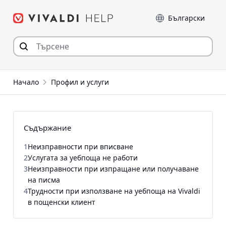
Прескочи
Език
към съдържанието
Начало
Профил и услуги
Съдържание
1
Неизправности при вписване
2
Услугата за уебпоща не работи
3
Неизправности при изпращане или получаване
на писма
4
Трудности при използване на уебпоща на Vivaldi
в пощенски клиент