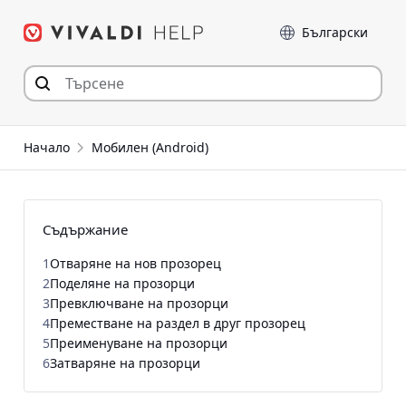
Прескочи
Език
към съдържанието
Начало
Мобилен (Android)
Съдържание
1
Отваряне на нов прозорец
2
Поделяне на прозорци
3
Превключване на прозорци
4
Преместване на раздел в друг прозорец
5
Преименуване на прозорци
6
Затваряне на прозорци