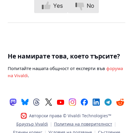
Yes
No
Не намирате това, което търсите?
Попитайте нашата общност от експерти във
форума
на Vivaldi
.
Авторски права © Vivaldi Technologies™
Браузър Vivaldi
|
Политика на поверителност
|
Етичен кодекс
|
Условия на ползване
|
Състояние