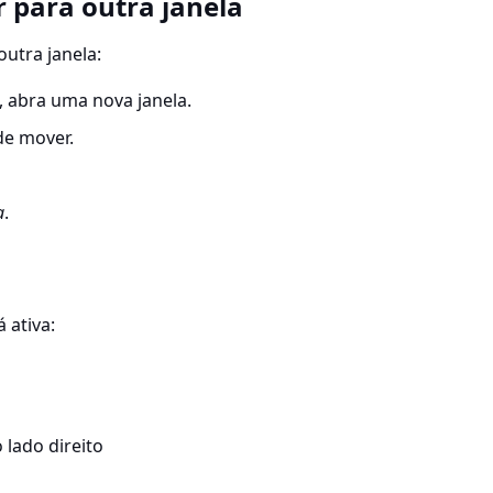
 para outra janela
utra janela:
, abra uma nova janela.
de mover.
a
.
 ativa:
 lado direito