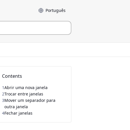
Idioma
Contents
1
Abrir uma nova janela
2
Trocar entre janelas
3
Mover um separador para
outra janela
4
Fechar janelas