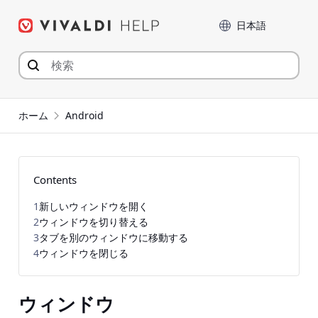
コ
言語
ン
テ
ン
ツ
へ
ジ
ホーム
Android
ャ
ン
プ
Contents
1
新しいウィンドウを開く
2
ウィンドウを切り替える
3
タブを別のウィンドウに移動する
4
ウィンドウを閉じる
ウィンドウ