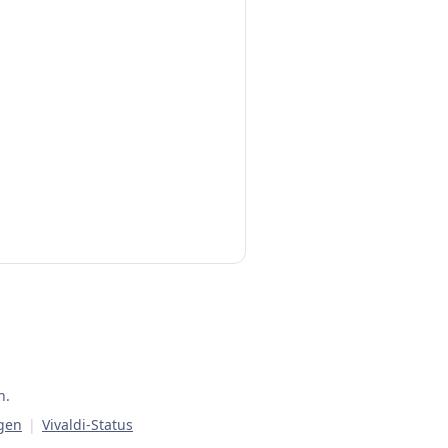
n.
gen
|
Vivaldi-Status