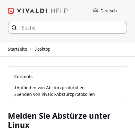
Zum
Sprache
Inhalt
springen
Startseite
Desktop
Contents
1
Auffinden von Absturzprotokollen
2
Senden von Vivaldi-Absturzprotokollen
Melden Sie Abstürze unter
Linux