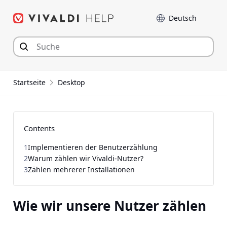
Zum
Sprache
Inhalt
springen
Startseite
Desktop
Contents
1
Implementieren der Benutzerzählung
2
Warum zählen wir Vivaldi-Nutzer?
3
Zählen mehrerer Installationen
Wie wir unsere Nutzer zählen