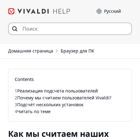
Перейти
Language
к
содержимому
Домашняя страница
Браузер для ПК
Contents
1
Реализация подсчета пользователей
2
Почему мы считаем пользователей Vivaldi?
3
Подсчёт нескольких установок
4
Читать по теме
Как мы считаем наших