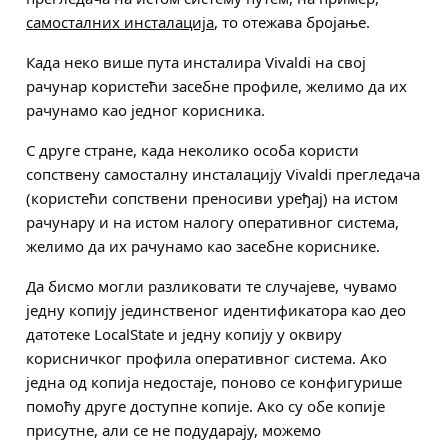
самосталних инсталација
, то отежава бројање.
Када неко више пута инсталира Vivaldi на свој
рачунар користећи засебне профиле, желимо да их
рачунамо као једног корисника.
С друге стране, када неколико особа користи
сопствену самосталну инсталацију Vivaldi прегледача
(користећи сопствени преносиви уређај) на истом
рачунару и на истом налогу оперативног система,
желимо да их рачунамо као засебне кориснике.
Да бисмо могли разликовати те случајеве, чувамо
једну копију јединственог идентификатора као део
датотеке LocalState и једну копију у оквиру
корисничког профила оперативног система. Ако
једна од копија недостаје, поново се конфигурише
помоћу друге доступне копије. Ако су обе копије
присутне, али се не подударају, можемо