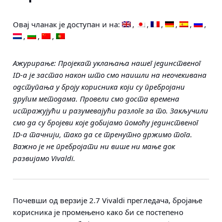
Овај чланак је доступан и на:
Ажурирање: Пројекат уклањања нашег јединственог
ID-а је застао након што смо наишли на неочекивана
одступања у броју корисника који су пребројани
другим методама. Провели смо доста времена
истражујући и разумевајући разлоге за то. Закључили
смо да су бројеви које добијамо помоћу јединственог
ID-а тачнији, тако да се тренутно држимо тога.
Важно је не пребројати ни више ни мање док
развијамо Vivaldi.
Почевши од верзије 2.7 Vivaldi прегледача, бројање
корисника је промењено како би се постепено