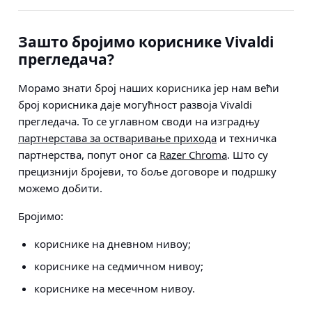
Зашто бројимо кориснике Vivaldi
прегледача?
Морамо знати број наших корисника јер нам већи
број корисника даје могућност развоја Vivaldi
прегледача. То се углавном своди на изградњу
партнерстава за остваривање прихода
и техничка
партнерства, попут оног са
Razer Chroma
. Што су
прецизнији бројеви, то боље договоре и подршку
можемо добити.
Бројимо:
кориснике на дневном нивоу;
кориснике на седмичном нивоу;
кориснике на месечном нивоу.