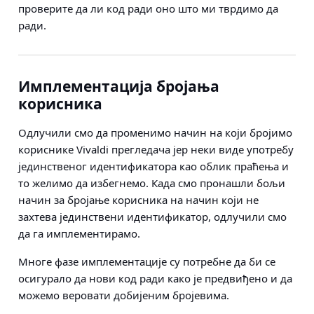
проверите да ли код ради оно што ми тврдимо да
ради.
Имплементација бројања
корисника
Одлучили смо да променимо начин на који бројимо
кориснике Vivaldi прегледача јер неки виде употребу
јединственог идентификатора као облик праћења и
то желимо да избегнемо. Када смо пронашли бољи
начин за бројање корисника на начин који не
захтева јединствени идентификатор, одлучили смо
да га имплементирамо.
Многе фазе имплементације су потребне да би се
осигурало да нови код ради како је предвиђено и да
можемо веровати добијеним бројевима.