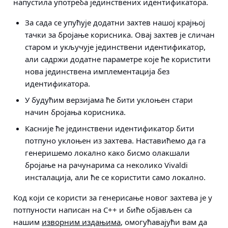
напустила употреба јединствених идентификатора.
За сада се упућује додатни захтев нашој крајњој
тачки за бројање корисника. Овај захтев је сличан
старом и укључује јединствени идентификатор,
али садржи додатне параметре које ће користити
нова јединствена имплементација без
идентификатора.
У будућим верзијама ће бити уклоњен стари
начин бројања корисника.
Касније ће јединствени идентификатор бити
потпуно уклоњен из захтева. Наставићемо да га
генеришемо локално како бисмо олакшали
бројање на рачунарима са неколико Vivaldi
инсталација, али ће се користити само локално.
Код који се користи за генерисање новог захтева је у
потпуности написан на C++ и биће објављен са
нашим
изворним издањима
, омогућавајући вам да