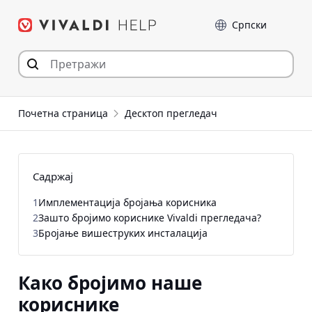
Пређи
Језик
на
садржај
Почетна страница
Десктоп прегледач
Садржај
1
Имплементација бројања корисника
2
Зашто бројимо кориснике Vivaldi прегледача?
3
Бројање вишеструких инсталација
Како бројимо наше
кориснике