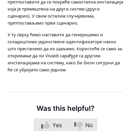
претпоставити да се покреће самостална инсталација
која је премештена на други систем (други
сценарио). У свим осталим случајевима,
претпостављамо први сценарио.
У ту сврху ћемо наставити да генеришемо и
складиштимо јединствене идентификаторе након
што престанемо да их шаљемо. Користиће се само за
откривање да ли Vivaldi сарађује са другим
инсталацијама на систему, како би били сигурни да
ће се убројати само једном.
Was this helpful?
Yes
No