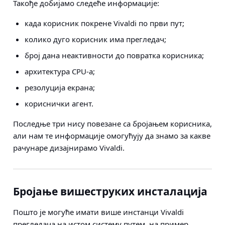
Такође добијамо следеће информације:
када корисник покрене Vivaldi по први пут;
колико дуго корисник има прегледач;
број дана неактивности до повратка корисника;
архитектура CPU-а;
резолуција екрана;
кориснички агент.
Последње три нису повезане са бројањем корисника,
али нам те информације омогућују да знамо за какве
рачунаре дизајнирамо Vivaldi.
Бројање вишеструких инсталација
Пошто је могуће имати више инстанци Vivaldi
прегледача на истом систему путем, на пример,