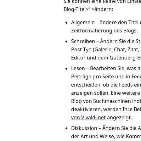
Sie können eine Reihe von Einst
Blog-Titel>“ >
ändern:
Allgemein
– ändere den Titel
Zeitformatierung des Blogs.
Schreiben
– Ändern Sie die S
Post-Typ (Galerie, Chat, Zita
Editor und dem Gutenberg-Bl
Lesen
– Bearbeiten Sie, was a
Beiträge pro Seite und in Fe
entscheiden, ob die Feeds ein
anzeigen sollen. Eine weitere 
Blog von Suchmaschinen indiz
deaktivieren, werden Ihre Be
von Vivaldi.net
angezeigt.
Diskussion
– Ändern Sie die A
der Art und Weise, wie Kom