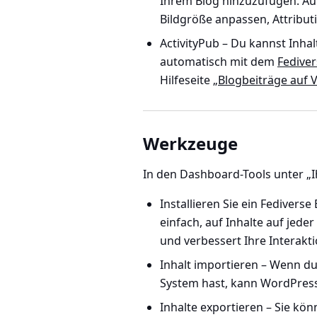
Ihrem Blog hinzuzufügen. Auf
Bildgröße anpassen, Attribut
ActivityPub
– Du kannst Inhalt
automatisch mit dem
Fediver
Hilfeseite „
Blogbeiträge auf V
Werkzeuge
In
den Dashboard-Tools unter „Ih
Installieren Sie ein Fedivers
einfach, auf Inhalte auf jede
und verbessert Ihre Interakt
Inhalt importieren
– Wenn du
System hast, kann WordPress 
Inhalte exportieren
– Sie kön