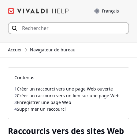
Aller
Langue
au
contenu
Accueil
Navigateur de bureau
Contenus
1
Créer un raccourci vers une page Web ouverte
2
Créer un raccourci vers un lien sur une page Web
3
Enregistrer une page Web
4
Supprimer un raccourci
Raccourcis vers des sites Web