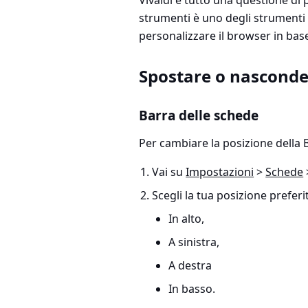
Vivaldi è tutto una questione di 
strumenti è uno degli strumenti 
personalizzare il browser in base
Spostare o nasconder
Barra delle schede
Per cambiare la posizione della 
Vai su
Impostazioni
>
Schede
Scegli la tua posizione preferi
In alto,
A sinistra,
A destra
In basso.