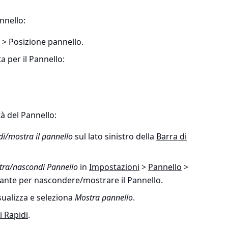
nnello:
o
> Posizione pannello
.
a per il Pannello:
ità del Pannello:
i/mostra il pannello
sul lato sinistro della
Barra di
tra/nascondi Pannello
in
Impostazioni
>
Pannello
>
sante per nascondere/mostrare il Pannello.
sualizza
e seleziona
Mostra pannello
.
 Rapidi
.