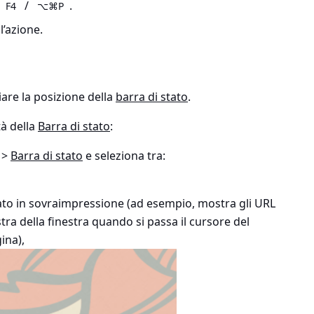
/
.
F4
⌥⌘P
l’azione.
are la posizione della
barra di stato
.
tà della
Barra di stato
:
 >
Barra di stato
e seleziona tra:
ato in sovraimpressione (ad esempio, mostra gli URL
stra della finestra quando si passa il cursore del
ina),