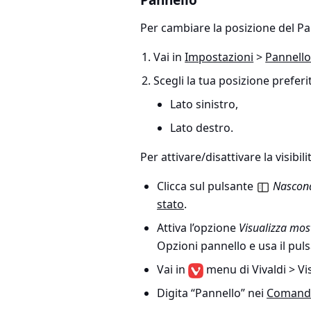
Pannello
Per cambiare la posizione del Pa
Vai in
Impostazioni
>
Pannell
Scegli la tua posizione preferit
Lato sinistro,
Lato destro.
Per attivare/disattivare la visibil
Clicca sul pulsante
Nascond
stato
.
Attiva l’opzione
Visualizza mos
Opzioni pannello
e usa il pul
Vai in
menu di Vivaldi > Vi
Digita “Pannello” nei
Comandi