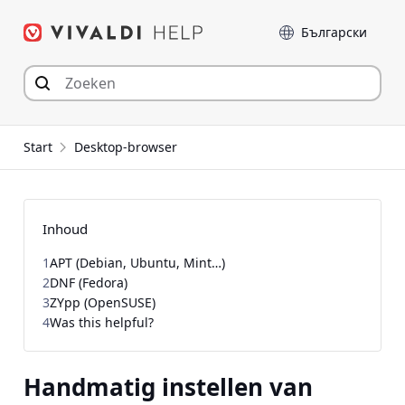
Spring
Taal
naar
inhoud
Start
Desktop-browser
Inhoud
1
APT (Debian, Ubuntu, Mint…)
2
DNF (Fedora)
3
ZYpp (OpenSUSE)
4
Was this helpful?
Handmatig instellen van