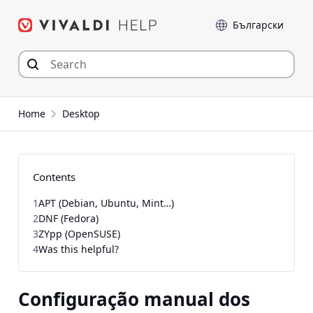
Skip
Language
to
content
Home
Desktop
Contents
1
APT (Debian, Ubuntu, Mint…)
2
DNF (Fedora)
3
ZYpp (OpenSUSE)
4
Was this helpful?
Configuração manual dos