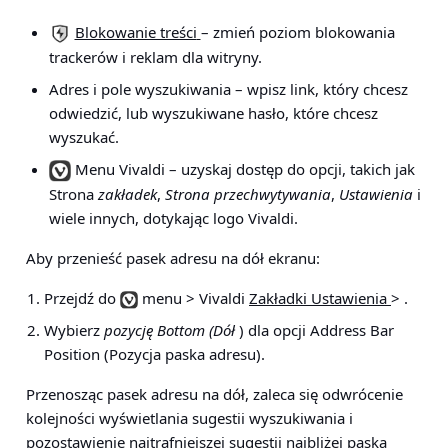
Blokowanie treści
– zmień poziom blokowania
trackerów i reklam dla witryny.
Adres i pole wyszukiwania
– wpisz link, który chcesz
odwiedzić, lub wyszukiwane hasło, które chcesz
wyszukać.
Menu Vivaldi
– uzyskaj dostęp do opcji, takich jak
Strona
zakładek
,
Strona przechwytywania
,
Ustawienia
i
wiele innych, dotykając logo Vivaldi.
Aby przenieść pasek adresu na dół ekranu:
Przejdź do
menu > Vivaldi
Zakładki Ustawienia
>
.
Wybierz
pozycję Bottom (Dół
) dla opcji Address Bar
Position (Pozycja paska adresu).
Przenosząc pasek adresu na dół, zaleca się odwrócenie
kolejności wyświetlania sugestii wyszukiwania i
pozostawienie najtrafniejszej sugestii najbliżej paska