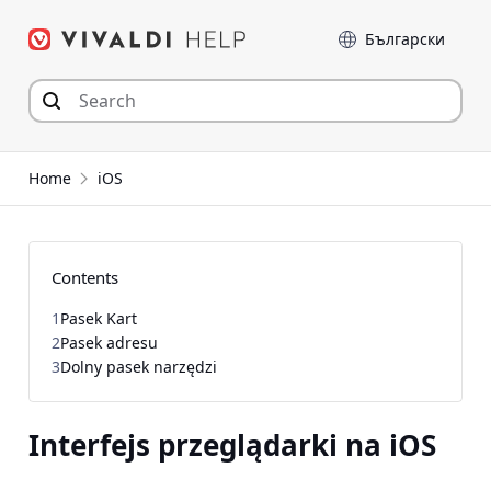
Przejdź
Język
do
zawartości
Home
iOS
Contents
1
Pasek Kart
2
Pasek adresu
3
Dolny pasek narzędzi
Interfejs przeglądarki na iOS