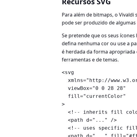
Recursos SVG
Para além de bitmaps, o Vivaldi
pode ser produzido de algumas 
Se pretende que os seus ícones
defina nenhuma cor ou use a pa
é herdada da forma apropriada 
ferramentas e de temas.
<svg

  xmlns="http://www.w3.org/2000/svg"

  viewBox="0 0 28 28"

  fill="currentColor"

>

  <!-- inherits fill color from current Vivaldi theme -->

  <path d="..." />

  <!-- uses specific fill color -->

  <path d="..." fill="#ffeea8" />
