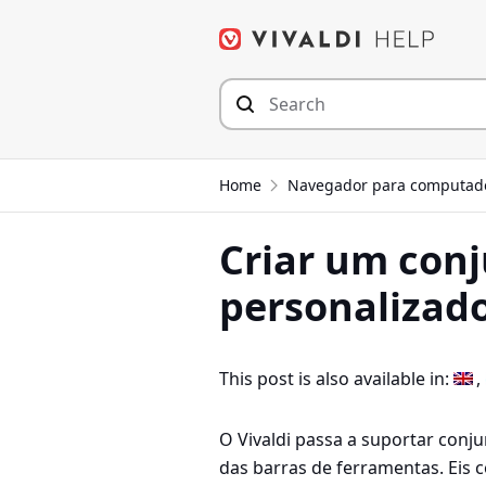
Seguir
para
o
conteúdo
Home
Navegador para computad
Criar um conj
personalizad
This post is also available in:
O Vivaldi passa a suportar conj
das barras de ferramentas. Eis c