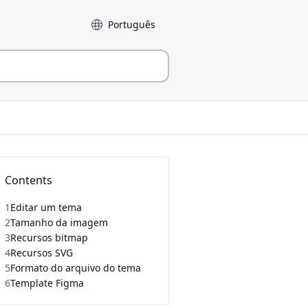
Idioma
Contents
1
Editar um tema
2
Tamanho da imagem
3
Recursos bitmap
4
Recursos SVG
5
Formato do arquivo do tema
6
Template Figma