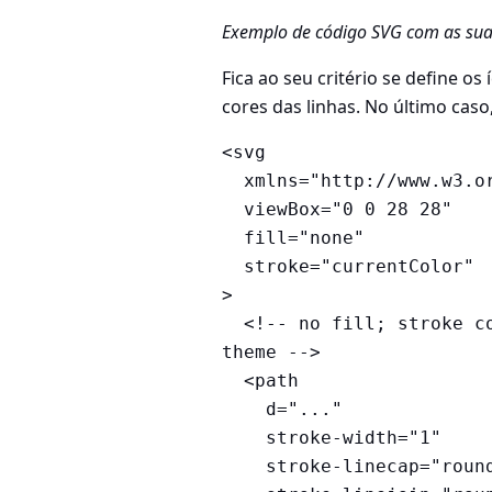
Exemplo de código SVG com as suas
Fica ao seu critério se define 
cores das linhas. No último cas
<svg

  xmlns="http://www.w3.org/2000/svg"

  viewBox="0 0 28 28"

  fill="none"

  stroke="currentColor"

>

  <!-- no fill; stroke color inherited from current Vivaldi 
theme -->

  <path

    d="..."

    stroke-width="1"

    stroke-linecap="round"
