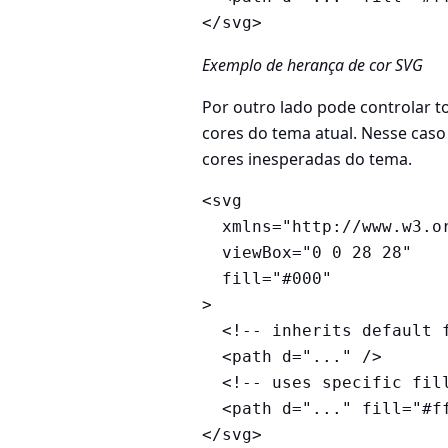
</svg>
Exemplo de herança de cor SVG
Por outro lado pode controlar 
cores do tema atual. Nesse caso
cores inesperadas do tema.
<svg

  xmlns="http://www.w3.org/2000/svg"

  viewBox="0 0 28 28"

  fill="#000"

>

  <!-- inherits default fill color #000 specified above -->

  <path d="..." />

  <!-- uses specific fill color -->

  <path d="..." fill="#ffeea8" />

</svg>