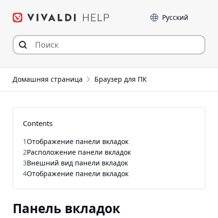
Перейти
Language
к
содержимому
Домашняя страница
Браузер для ПК
Contents
1
Отображение панели вкладок
2
Расположение панели вкладок
3
Внешний вид панели вкладок
4
Отображение панели вкладок
Панель вкладок