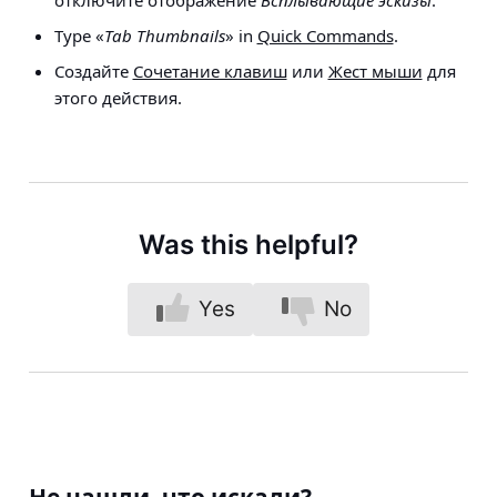
Type «
Tab Thumbnails
» in
Quick Commands
.
Создайте
Сочетание клавиш
или
Жест мыши
для
этого действия.
Was this helpful?
Yes
No
Не нашли, что искали?